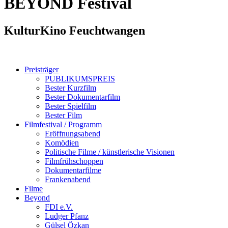
BEYOND
Festival
KulturKino Feuchtwangen
Preisträger
PUBLIKUMSPREIS
Bester Kurzfilm
Bester Dokumentarfilm
Bester Spielfilm
Bester Film
Filmfestival / Programm
Eröffnungsabend
Komödien
Politische Filme / künstlerische Visionen
Filmfrühschoppen
Dokumentarfilme
Frankenabend
Filme
Beyond
FDI e.V.
Ludger Pfanz
Gülsel Özkan