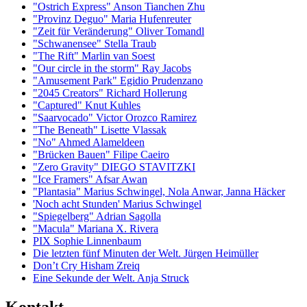
"Ostrich Express" Anson Tianchen Zhu
"Provinz Deguo" Maria Hufenreuter
"Zeit für Veränderung" Oliver Tomandl
"Schwanensee" Stella Traub
"The Rift" Marlin van Soest
"Our circle in the storm" Ray Jacobs
"Amusement Park" Egidio Prudenzano
"2045 Creators" Richard Hollerung
"Captured" Knut Kuhles
"Saarvocado" Victor Orozco Ramirez
"The Beneath" Lisette Vlassak
"No" Ahmed Alameldeen
"Brücken Bauen" Filipe Caeiro
"Zero Gravity" DIEGO STAVITZKI
"Ice Framers" Afsar Awan
"Plantasia" Marius Schwingel, Nola Anwar, Janna Häcker
'Noch acht Stunden' Marius Schwingel
"Spiegelberg" Adrian Sagolla
"Macula" Mariana X. Rivera
PIX Sophie Linnenbaum
Die letzten fünf Minuten der Welt. Jürgen Heimüller
Don’t Cry Hisham Zreiq
Eine Sekunde der Welt. Anja Struck
Kontakt