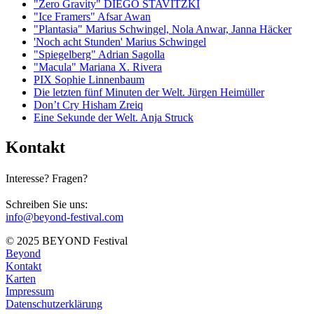
"Zero Gravity" DIEGO STAVITZKI
"Ice Framers" Afsar Awan
"Plantasia" Marius Schwingel, Nola Anwar, Janna Häcker
'Noch acht Stunden' Marius Schwingel
"Spiegelberg" Adrian Sagolla
"Macula" Mariana X. Rivera
PIX Sophie Linnenbaum
Die letzten fünf Minuten der Welt. Jürgen Heimüller
Don’t Cry Hisham Zreiq
Eine Sekunde der Welt. Anja Struck
Kontakt
Interesse? Fragen?
Schreiben Sie uns:
info@beyond-festival.com
© 2025 BEYOND Festival
Beyond
Kontakt
Karten
Impressum
Datenschutzerklärung