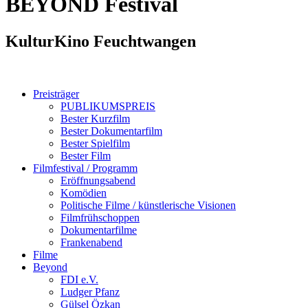
BEYOND
Festival
KulturKino Feuchtwangen
Preisträger
PUBLIKUMSPREIS
Bester Kurzfilm
Bester Dokumentarfilm
Bester Spielfilm
Bester Film
Filmfestival / Programm
Eröffnungsabend
Komödien
Politische Filme / künstlerische Visionen
Filmfrühschoppen
Dokumentarfilme
Frankenabend
Filme
Beyond
FDI e.V.
Ludger Pfanz
Gülsel Özkan