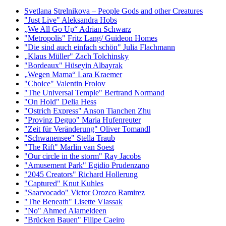
Svetlana Strelnikova – People Gods and other Creatures
"Just Live" Aleksandra Hobs
„We All Go Up“ Adrian Schwarz
"Metropolis" Fritz Lang/ Guideon Homes
"Die sind auch einfach schön" Julia Flachmann
„Klaus Müller" Zach Tolchinsky
"Bordeaux" Hüseyin Albayrak
„Wegen Mama“ Lara Kraemer
"Choice" Valentin Frolov
"The Universal Temple" Bertrand Normand
"On Hold" Delia Hess
"Ostrich Express" Anson Tianchen Zhu
"Provinz Deguo" Maria Hufenreuter
"Zeit für Veränderung" Oliver Tomandl
"Schwanensee" Stella Traub
"The Rift" Marlin van Soest
"Our circle in the storm" Ray Jacobs
"Amusement Park" Egidio Prudenzano
"2045 Creators" Richard Hollerung
"Captured" Knut Kuhles
"Saarvocado" Victor Orozco Ramirez
"The Beneath" Lisette Vlassak
"No" Ahmed Alameldeen
"Brücken Bauen" Filipe Caeiro